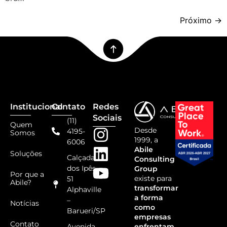
Próximo
→
Institucional
Contato
Redes
Sociais
(11)
Quem
Desde
4195-
Somos
1999, a
6006
Abile
Soluções
Calçada
Consulting
dos Ipês,
Group
Por que a
existe para
51
Abile?
transformar
Alphaville
a forma
–
Notícias
como
Barueri/SP
empresas
Contato
Avenida
enfrentam